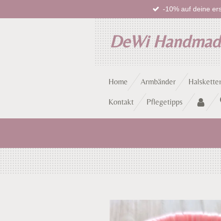
-10% auf deine ers
Zum
Hauptinhalt
springen
DeWi Handma
Home
Armbänder
Halskette
Kontakt
Pflegetipps