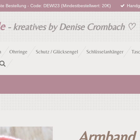
te Bestellung - Code: DEWI23 (Mindestbestellwert: 20€)
Handge
de
- kreatives by Denise Crombach
♡
n
Ohrringe
Schutz / Glücksengel
Schlüsselanhänger
Tas
Armband 