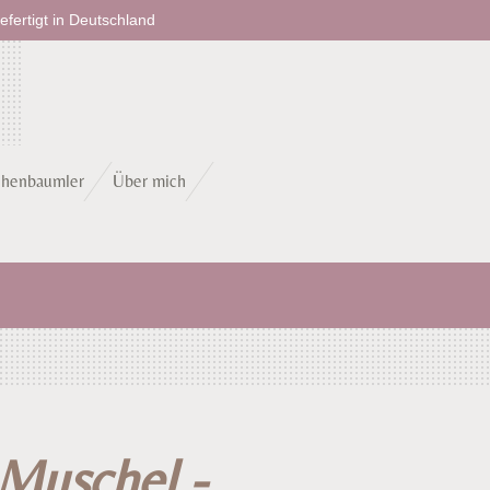
fertigt in Deutschland
chenbaumler
Über mich
Muschel -