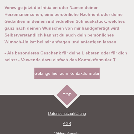
Verewige jetzt die Initialen oder Namen deiner
Herzensmenschen, eine persönliche Nachricht oder deine
Gedanken in deinem individuellen Schmuckstück, welches
ganz nach deinen Wünschen von mir handgefertigt wird.
Selbstverständlich kannst du auch dein persönliches
Wunsch-Unikat bei mir anfragen und anfertigen lassen.
-
Als besonderes Geschenk für deine Liebsten oder für dich
selbst -
Verwende dazu einfach das Kontaktformular ❣
Gelange hier zum Kontaktformular
TOP
Datenschutzerklärun
g
AGB
Widerrufsrecht