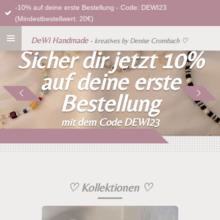
-10% auf deine erste Bestellung - Code: DEWI23
Zum
(Mindestbestellwert: 20€)
Hauptinhalt
springen
DeWi Handmade
- kreatives by Denise Crombach
♡
Sicher dir jetzt 10%
auf deine erste
Bestellung
mit dem Code DEWI23
*ab 20€ Einkaufswert
♡
Kollektionen
♡