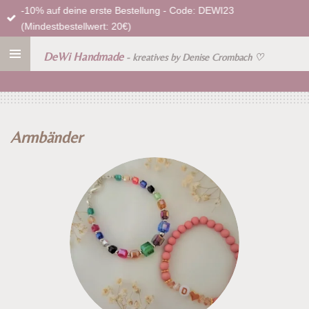
-10% auf deine erste Bestellung - Code: DEWI23
Zum
(Mindestbestellwert: 20€)
Hauptinhalt
springen
DeWi Handmade
- kreatives by Denise Crombach
♡
Armbänder