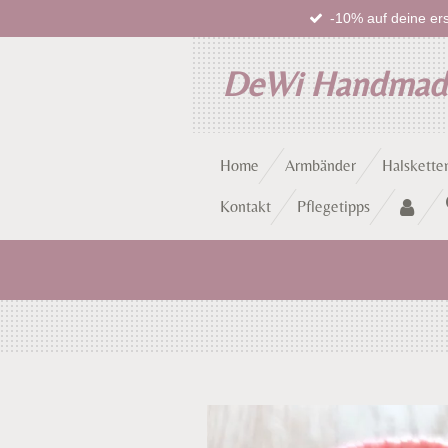
-10% auf deine ers
Zum
Hauptinhalt
springen
DeWi Handma
Home
Armbänder
Halskette
Kontakt
Pflegetipps