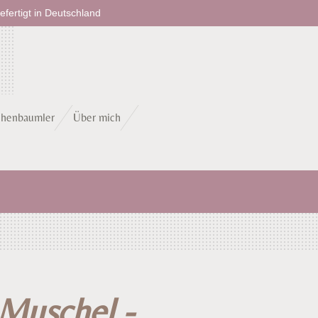
fertigt in Deutschland
chenbaumler
Über mich
Muschel -