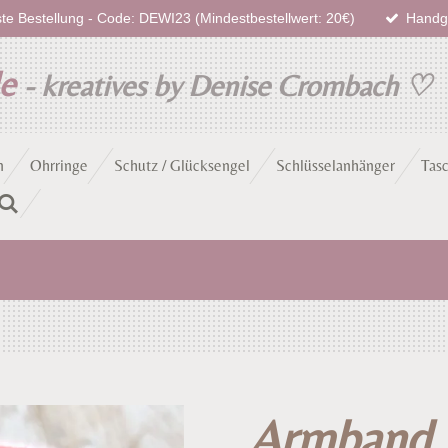
te Bestellung - Code: DEWI23 (Mindestbestellwert: 20€)
Handge
de
- kreatives by Denise Crombach
♡
n
Ohrringe
Schutz / Glücksengel
Schlüsselanhänger
Tas
Armband 