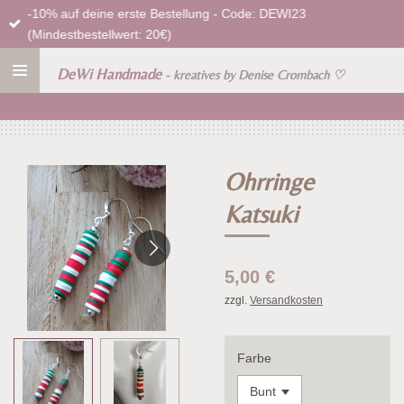
-10% auf deine erste Bestellung - Code: DEWI23
Zum
(Mindestbestellwert: 20€)
Hauptinhalt
springen
DeWi Handmade
- kreatives by Denise Crombach
♡
Ohrringe
Katsuki
5,00 €
zzgl.
Versandkosten
Farbe