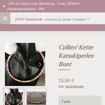
-10% auf deine erste Bestellung - Code: DEWI23
Zum
(Mindestbestellwert: 20€)
Hauptinhalt
springen
DeWi Handmade
- kreatives by Denise Crombach
♡
Collier/ Kette
Katsukiperlen
Bunt
15,50 €
zzgl.
Versandkosten
Farbe