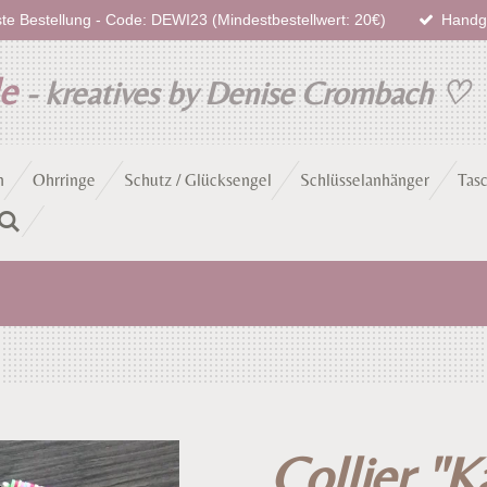
te Bestellung - Code: DEWI23 (Mindestbestellwert: 20€)
Handge
de
- kreatives by Denise Crombach
♡
n
Ohrringe
Schutz / Glücksengel
Schlüsselanhänger
Tas
Collier "K