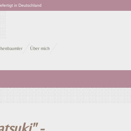
fertigt in Deutschland
chenbaumler
Über mich
atsuki" -