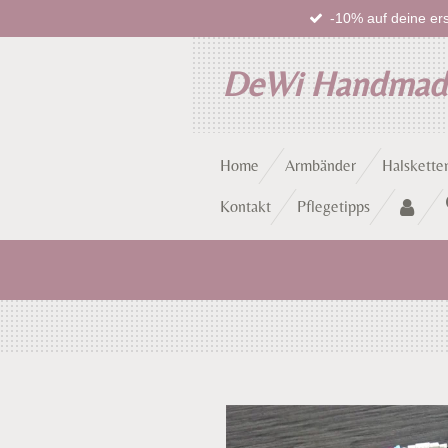
-10% auf deine ers
Zum
Hauptinhalt
springen
DeWi Handma
Home
Armbänder
Halskette
Kontakt
Pflegetipps