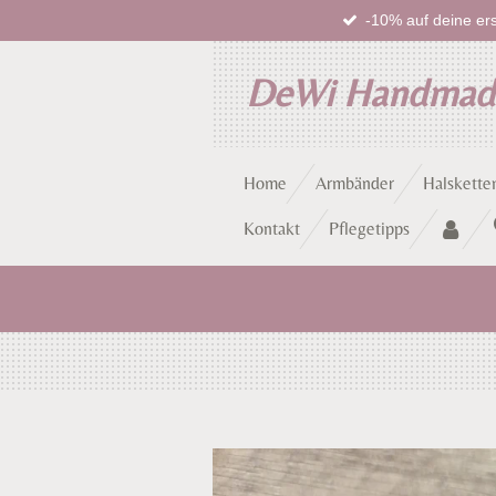
-10% auf deine ers
Zum
Hauptinhalt
springen
DeWi Handma
Home
Armbänder
Halskette
Kontakt
Pflegetipps