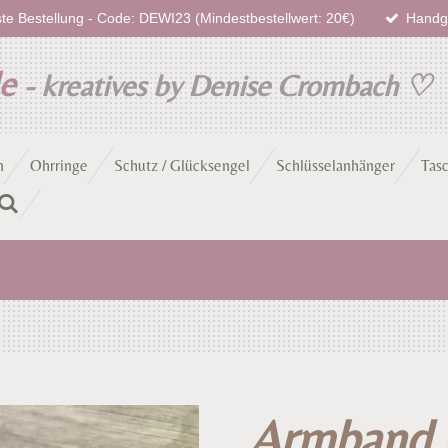
te Bestellung - Code: DEWI23 (Mindestbestellwert: 20€)
Handge
de
- kreatives by Denise Crombach
♡
n
Ohrringe
Schutz / Glücksengel
Schlüsselanhänger
Tas
Armband 