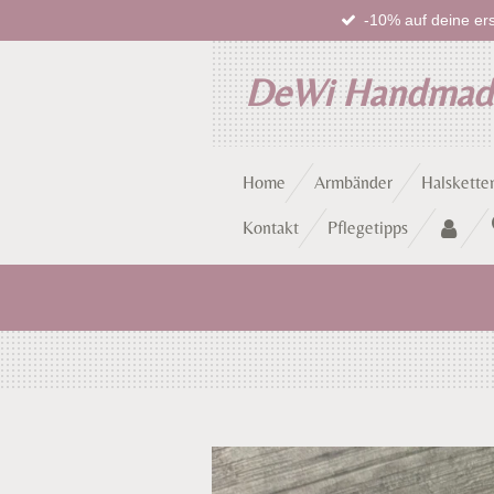
-10% auf deine ers
Zum
Hauptinhalt
springen
DeWi Handma
Home
Armbänder
Halskette
Kontakt
Pflegetipps