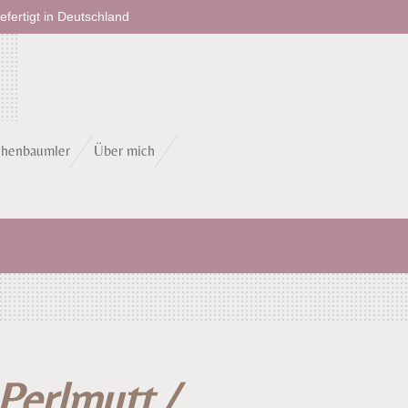
fertigt in Deutschland
chenbaumler
Über mich
erlmutt /