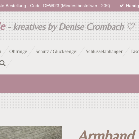
te Bestellung - Code: DEWI23 (Mindestbestellwert: 20€)
Handge
de
- kreatives by Denise Crombach
♡
n
Ohrringe
Schutz / Glücksengel
Schlüsselanhänger
Tas
Armband P