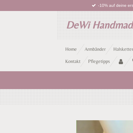
-10% auf deine ers
Zum
Hauptinhalt
springen
DeWi Handma
Home
Armbänder
Halskette
Kontakt
Pflegetipps