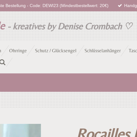
te Bestellung - Code: DEWI23 (Mindestbestellwert: 20€)
Handge
de
- kreatives by Denise Crombach
♡
n
Ohrringe
Schutz / Glücksengel
Schlüsselanhänger
Tas
Rocailles 