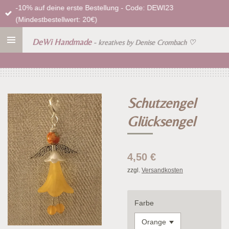
-10% auf deine erste Bestellung - Code: DEWI23
Zum
(Mindestbestellwert: 20€)
Hauptinhalt
springen
DeWi Handmade
- kreatives by Denise Crombach
♡
Schutzengel
Glücksengel
4,50 €
zzgl.
Versandkosten
Farbe