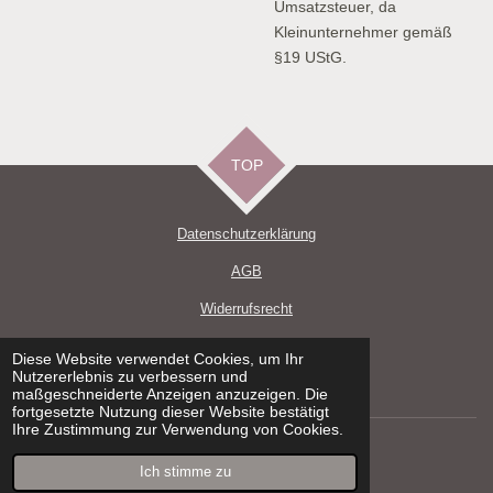
Umsatzsteuer, da
Kleinunternehmer gemäß
§19 UStG.
TOP
Datenschutzerklärun
g
AGB
Widerrufsrecht
Impressum
Diese Website verwendet Cookies, um Ihr
Nutzererlebnis zu verbessern und
Versand und Zahlungsbedingungen
maßgeschneiderte Anzeigen anzuzeigen. Die
fortgesetzte Nutzung dieser Website bestätigt
Ihre Zustimmung zur Verwendung von Cookies.
© 2021 - 2026 DeWi Handmade
Mit Unterstützung von
Webador
Ich stimme zu