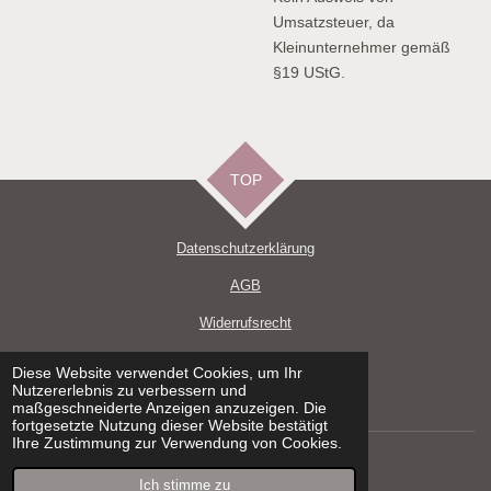
Umsatzsteuer, da
Kleinunternehmer gemäß
§19 UStG.
TOP
Datenschutzerklärun
g
AGB
Widerrufsrecht
Impressum
Diese Website verwendet Cookies, um Ihr
Nutzererlebnis zu verbessern und
Versand und Zahlungsbedingungen
maßgeschneiderte Anzeigen anzuzeigen. Die
fortgesetzte Nutzung dieser Website bestätigt
Ihre Zustimmung zur Verwendung von Cookies.
© 2021 - 2026 DeWi Handmade
Mit Unterstützung von
Webador
Ich stimme zu