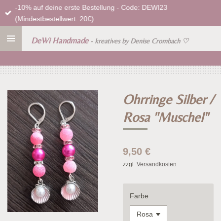
-10% auf deine erste Bestellung - Code: DEWI23
Zum
(Mindestbestellwert: 20€)
Hauptinhalt
springen
DeWi Handmade
- kreatives by Denise Crombach
♡
Ohrringe Silber /
Rosa "Muschel"
9,50 €
zzgl.
Versandkosten
Farbe