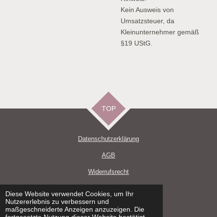
Kein Ausweis von
Umsatzsteuer, da
Kleinunternehmer gemäß
§19 UStG.
TOP
Datenschutzerklärun
g
AGB
Widerrufsrecht
Impressum
Diese Website verwendet Cookies, um Ihr
Nutzererlebnis zu verbessern und
Versand und Zahlungsbedingungen
maßgeschneiderte Anzeigen anzuzeigen. Die
fortgesetzte Nutzung dieser Website bestätigt