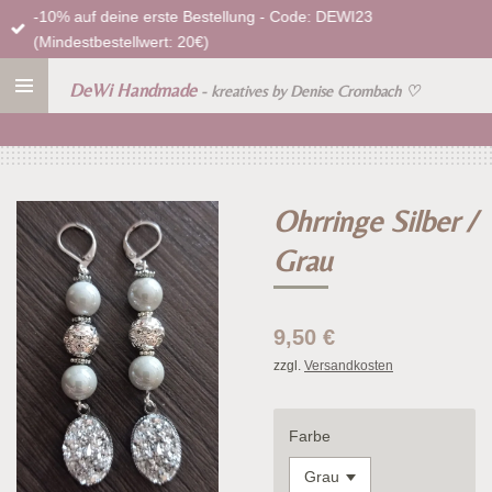
-10% auf deine erste Bestellung - Code: DEWI23
Zum
(Mindestbestellwert: 20€)
Hauptinhalt
springen
DeWi Handmade
- kreatives by Denise Crombach
♡
Ohrringe Silber /
Grau
9,50 €
zzgl.
Versandkosten
Farbe