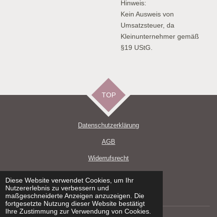
Hinweis:
Kein Ausweis von
Umsatzsteuer, da
Kleinunternehmer gemäß
§19 UStG.
TOP
Datenschutzerklärun
g
AGB
Widerrufsrecht
Impressum
Diese Website verwendet Cookies, um Ihr
Nutzererlebnis zu verbessern und
Versand und Zahlungsbedingungen
maßgeschneiderte Anzeigen anzuzeigen. Die
fortgesetzte Nutzung dieser Website bestätigt
Ihre Zustimmung zur Verwendung von Cookies.
© 2021 - 2026 DeWi Handmade