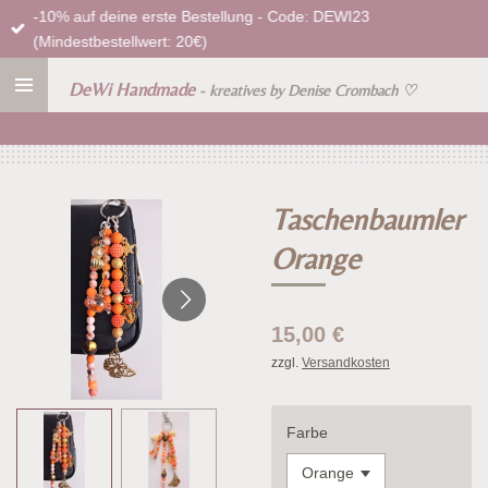
-10% auf deine erste Bestellung - Code: DEWI23
Zum
(Mindestbestellwert: 20€)
Hauptinhalt
springen
DeWi Handmade
- kreatives by Denise Crombach
♡
Taschenbaumler
Orange
15,00 €
zzgl.
Versandkosten
Farbe