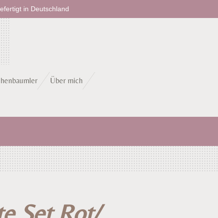
fertigt in Deutschland
chenbaumler
Über mich
te Set Rot/