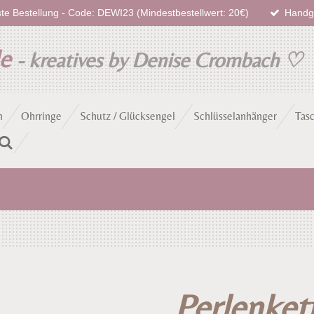
te Bestellung - Code: DEWI23 (Mindestbestellwert: 20€)
Handge
de
- kreatives by Denise Crombach
♡
n
Ohrringe
Schutz / Glücksengel
Schlüsselanhänger
Tas
Perlenket