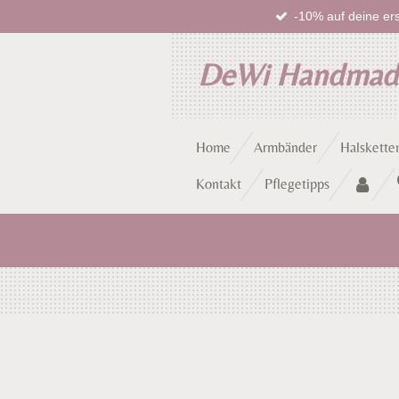
-10% auf deine ers
Zum
Hauptinhalt
springen
DeWi Handma
Home
Armbänder
Halskette
Kontakt
Pflegetipps