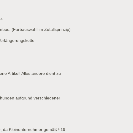
e.
bus. (Farbauswahl im Zufallsprinzip)
Verlängerungskette
ne Artikel! Alles andere dient zu
chungen aufgrund verschiedener
r, da Kleinunternehmer gemäß §19