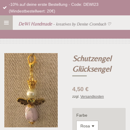
-10% auf deine erste Bestellung - Code: DEWI23
Zum
(Mindestbestellwert: 20€)
Hauptinhalt
springen
DeWi Handmade
- kreatives by Denise Crombach
♡
Schutzengel
Glücksengel
4,50 €
zzgl.
Versandkosten
Farbe