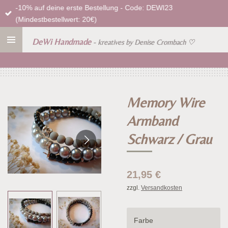
-10% auf deine erste Bestellung - Code: DEWI23
Zum
(Mindestbestellwert: 20€)
Hauptinhalt
springen
DeWi Handmade
- kreatives by Denise Crombach
♡
Memory Wire
Armband
Schwarz / Grau
21,95 €
zzgl.
Versandkosten
Farbe