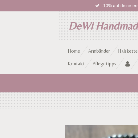
-10% auf deine ers
Zum
Hauptinhalt
springen
DeWi Handma
Home
Armbänder
Halskette
Kontakt
Pflegetipps