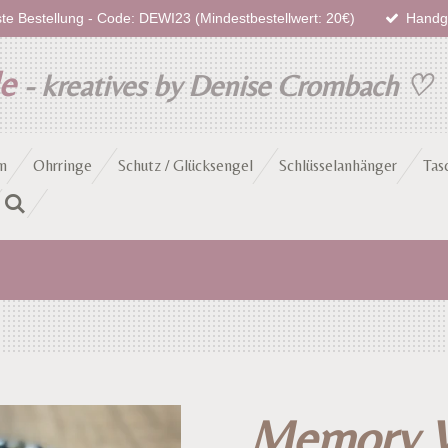
te Bestellung - Code: DEWI23 (Mindestbestellwert: 20€)
Handge
de
- kreatives by Denise Crombach
♡
n
Ohrringe
Schutz / Glücksengel
Schlüsselanhänger
Tas
Memory W