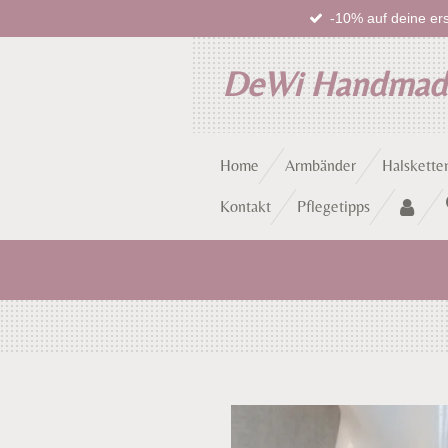
-10% auf deine ers
Zum
Hauptinhalt
springen
DeWi Handma
Home
Armbänder
Halskette
Kontakt
Pflegetipps