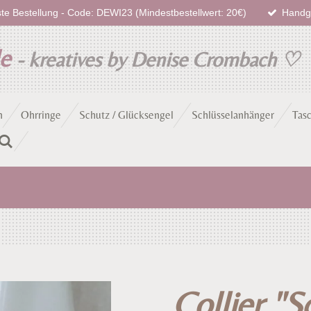
te Bestellung - Code: DEWI23 (Mindestbestellwert: 20€)
Handge
de
- kreatives by Denise Crombach
♡
n
Ohrringe
Schutz / Glücksengel
Schlüsselanhänger
Tas
Collier "