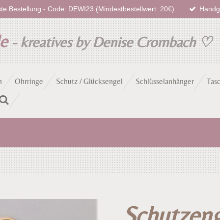
te Bestellung - Code: DEWI23 (Mindestbestellwert: 20€)
Handge
de
- kreatives by Denise Crombach
♡
n
Ohrringe
Schutz / Glücksengel
Schlüsselanhänger
Tas
Schutzeng