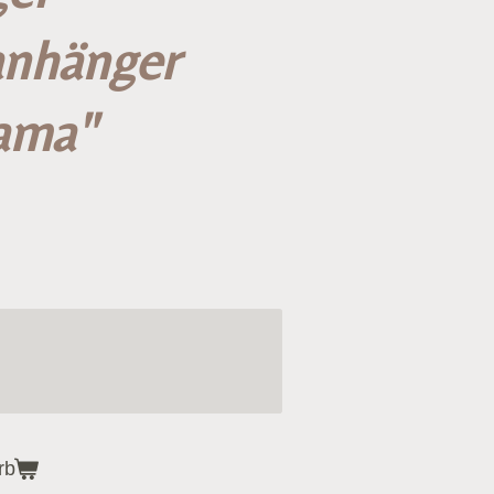
anhänger
ama"
rb