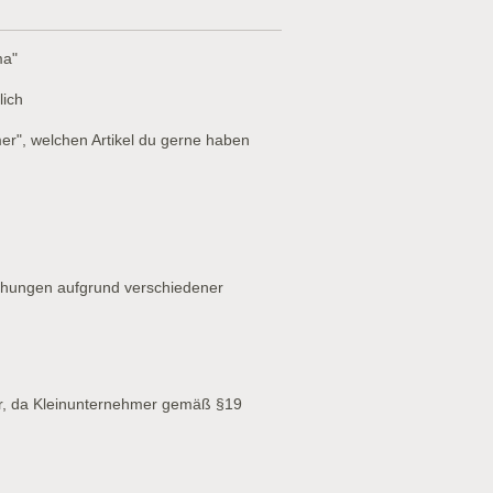
ma"
lich
er", welchen Artikel du gerne haben
chungen aufgrund verschiedener
r, da Kleinunternehmer gemäß §19