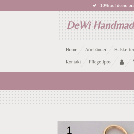
-10% auf deine ers
Zum
Hauptinhalt
springen
DeWi Handma
Home
Armbänder
Halskette
Kontakt
Pflegetipps