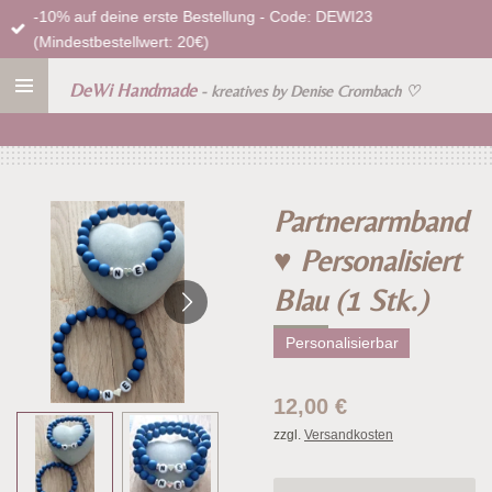
-10% auf deine erste Bestellung - Code: DEWI23
Zum
(Mindestbestellwert: 20€)
Hauptinhalt
springen
DeWi Handmade
- kreatives by Denise Crombach
♡
Partnerarmband
♥ Personalisiert
Blau (1 Stk.)
Personalisierbar
12,00 €
zzgl.
Versandkosten